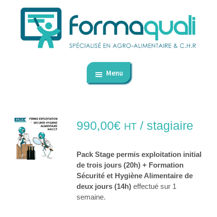
Passer
Passer
au
au
contenu
pied
principal
de
FormaQuali
dédié
page
-
Menu
aux
Formation
professionnelle
CHR
et
autres
990,00
€
/ stagiaire
HT
métiers
de
Pack Stage permis exploitation initial
bouche
de trois jours (20h) + Formation
Sécurité et Hygiène Alimentaire de
deux jours (14h)
effectué sur 1
semaine.