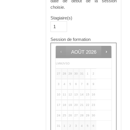
date de début de la session
choisie.
Stagiaire(s)
Session de formation
AOÛT
2026
L
M
M
J
V
S
D
27
28
29
30
31
1
2
3
4
5
6
7
8
9
10
11
12
13
14
15
16
17
18
19
20
21
22
23
24
25
26
27
28
29
30
31
1
2
3
4
5
6