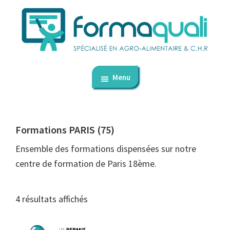
Passer
Passer
au
au
contenu
pied
principal
de
FormaQuali
dédié
page
-
Menu
aux
Formation
professionnelle
CHR
et
autres
Formations PARIS (75)
métiers
Ensemble des formations dispensées sur notre
de
centre de formation de Paris 18ème.
bouche
4 résultats affichés