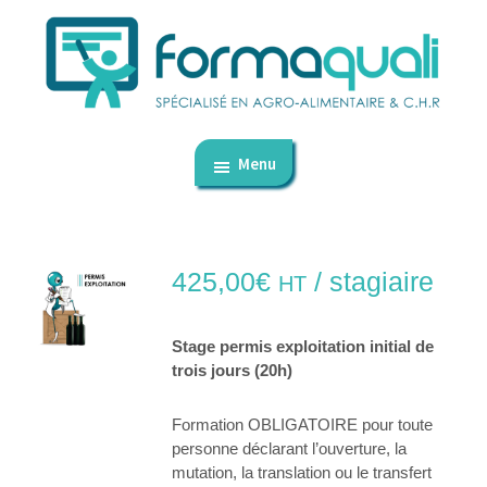
Passer
Passer
au
au
contenu
pied
principal
de
FormaQuali
dédié
page
-
Menu
aux
Formation
professionnelle
CHR
et
autres
425,00
€
/ stagiaire
HT
métiers
de
Stage permis exploitation initial de
bouche
trois jours (20h)
Formation OBLIGATOIRE pour toute
personne déclarant l’ouverture, la
mutation, la translation ou le transfert