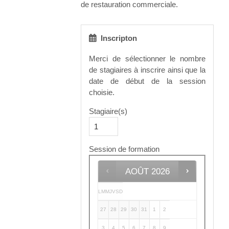
de restauration commerciale.
Inscripton
Merci de sélectionner le nombre
de stagiaires à inscrire ainsi que la
date de début de la session
choisie.
Stagiaire(s)
Session de formation
AOÛT
2026
L
M
M
J
V
S
D
27
28
29
30
31
1
2
3
4
5
6
7
8
9