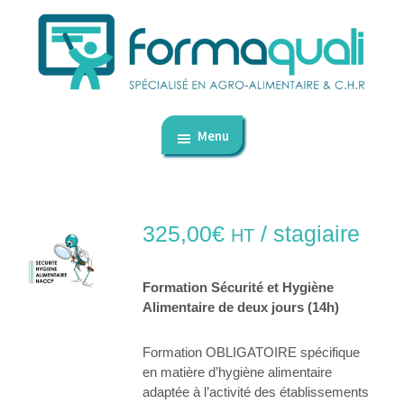
Passer
Passer
au
au
contenu
pied
principal
de
FormaQuali
dédié
page
-
Menu
aux
Formation
professionnelle
CHR
et
autres
325,00
€
/ stagiaire
HT
métiers
de
Formation Sécurité et Hygiène
bouche
Alimentaire de deux jours (14h)
Formation OBLIGATOIRE spécifique
en matière d’hygiène alimentaire
adaptée à l’activité des établissements